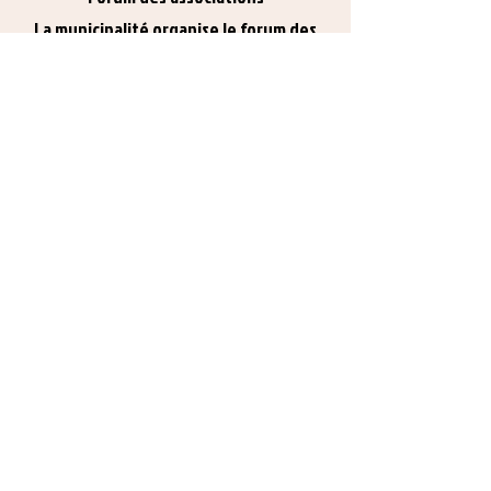
La municipalité organise le forum des
associations ce dimanche 08 septembre
de 10 h à 17 h au complexe sportif de
l’Albaret.
Dimanche 15 septembre 2024
Concours agility au club canin à partir de
10 h