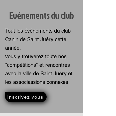
Evénements du club
Tout les événements du club
Canin de Saint Juéry cette
année.
vous y trouverez toute nos
"compétitions" et rencontres
avec la ville de Saint Juéry et
les associassions connexes
Inscrivez vous