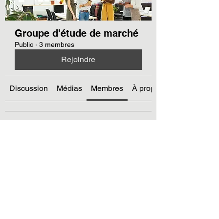
Groupe d'étude de marché
Public
·
3 membres
Rejoindre
Discussion
Médias
Membres
À propos
creafgzigom81
uw123tfqu2
uw123tfqu2
lf3dqd5jqf
lf3dqd5jqf